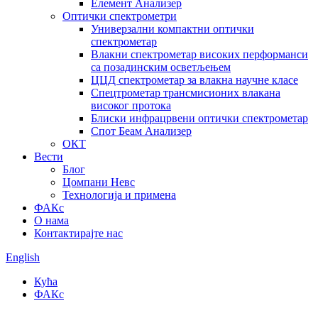
Елемент Анализер
Оптички спектрометри
Универзални компактни оптички
спектрометар
Влакни спектрометар високих перформанси
са позадинским осветљењем
ЦЦД спектрометар за влакна научне класе
Спецтрометар трансмисионих влакана
високог протока
Блиски инфрацрвени оптички спектрометар
Спот Беам Анализер
ОКТ
Вести
Блог
Цомпани Невс
Технологија и примена
ФАКс
О нама
Контактирајте нас
English
Кућа
ФАКс