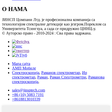
О НАМА
ЈИНСП Цомпани Лтд. је професионална компанија са
технологијом спектралне детекције као језгром.Пореклом са
Универзитета Тсингхуа, а сада се придружио ЦННЦ-у.
© Ауторско право - 2010-2024 : Сва права задржана.
Мапа сајта
АМП Мобиле
Спектроскопија
,
Раманов спектрометар
,
Ир
спектрометар
,
Раман
,
Раман Спецтрометри
,
Раманова
спектроскопија
,
sales@jinsptech.com
+86 (10) 5083 7191
+8618813010339