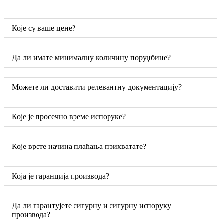
Које су ваше цене?
Да ли имате минималну количину поруџбине?
Можете ли доставити релевантну документацију?
Које је просечно време испоруке?
Које врсте начина плаћања прихватате?
Која је гаранција производа?
Да ли гарантујете сигурну и сигурну испоруку
производа?