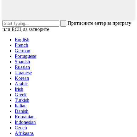
Притисните ентер за претрагу
или ЕСЦ да затворите
English
French
German
Portuguese
Spanish
Russian
Japanese
Korean
Arabic
Irish
Greek
Turkish
Italian
Danish
Romanian
Indonesian
Czech
Afrikaans