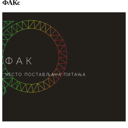
ФАКс
ФАК
ЧЕСТО ПОСТАВЉАНА ПИТАЊА