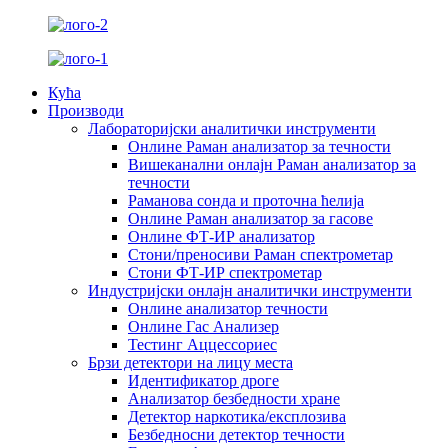
Кућа
Производи
Лабораторијски аналитички инструменти
Онлине Раман анализатор за течности
Вишеканални онлајн Раман анализатор за
течности
Раманова сонда и проточна ћелија
Онлине Раман анализатор за гасове
Онлине ФТ-ИР анализатор
Стони/преносиви Раман спектрометар
Стони ФТ-ИР спектрометар
Индустријски онлајн аналитички инструменти
Онлине анализатор течности
Онлине Гас Анализер
Тестинг Аццессориес
Брзи детектори на лицу места
Идентификатор дроге
Анализатор безбедности хране
Детектор наркотика/експлозива
Безбедносни детектор течности